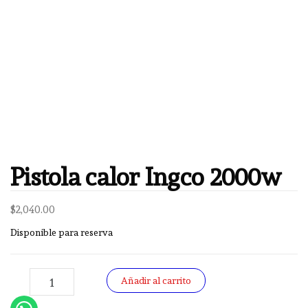
Pistola calor Ingco 2000w
$
2,040.00
Disponible para reserva
Pistola calor Ingco 2000w cantidad
-
+
Añadir al carrito