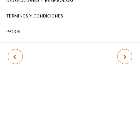
DEVOLUCIONES Y REEMBOLSOS.
TERMINOS Y CONDICIONES
PAGOS
TALADRO
EQUIPO PINTAR
ATORNILLADOR 12 V EN
ELECTRICO INGCO 450W
KIT