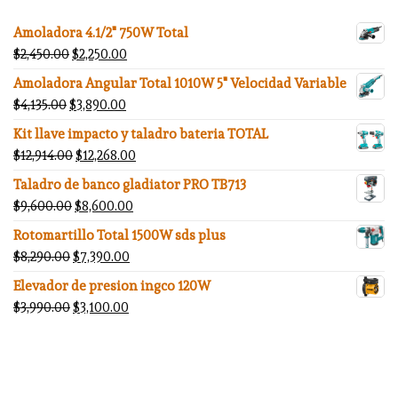
Amoladora 4.1/2" 750W Total
El precio original era: $2,450.00.
El precio actual es: $2,250.00.
$
2,450.00
$
2,250.00
Amoladora Angular Total 1010W 5" Velocidad Variable
El precio original era: $4,135.00.
El precio actual es: $3,890.00.
$
4,135.00
$
3,890.00
Kit llave impacto y taladro bateria TOTAL
El precio original era: $12,914.00.
El precio actual es: $12,268.00.
$
12,914.00
$
12,268.00
Taladro de banco gladiator PRO TB713
El precio original era: $9,600.00.
El precio actual es: $8,600.00.
$
9,600.00
$
8,600.00
Rotomartillo Total 1500W sds plus
El precio original era: $8,290.00.
El precio actual es: $7,390.00.
$
8,290.00
$
7,390.00
Elevador de presion ingco 120W
El precio original era: $3,990.00.
El precio actual es: $3,100.00.
$
3,990.00
$
3,100.00