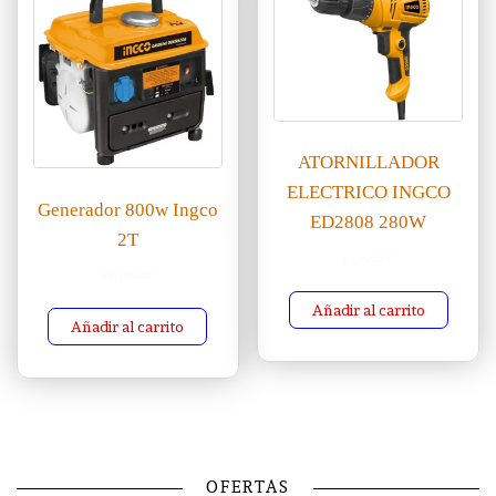
ATORNILLADOR
ELECTRICO INGCO
Generador 800w Ingco
ED2808 280W
2T
$
2,790.00
$
9,590.00
Añadir al carrito
Añadir al carrito
OFERTAS