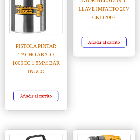
ATORNILLADOR Y
LLAVE IMPACTO 20V
CKLI2007
El precio original era: 
El precio act
$
14,900.00
$
13,500.00
Añadir al carrito
PISTOLA PINTAR
TACHO ABAJO
1000CC 1.5MM BAR
INGCO
$
1,250.00
Añadir al carrito