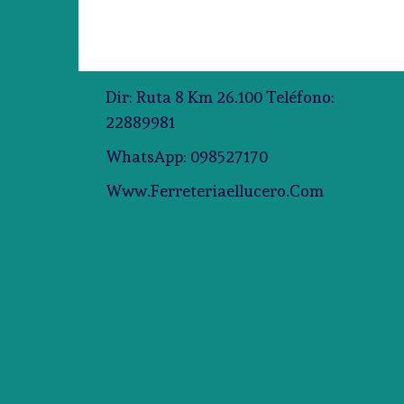
Dir: Ruta 8 Km 26.100 Teléfono:
22889981
WhatsApp: 098527170
Www.ferreteriaellucero.com