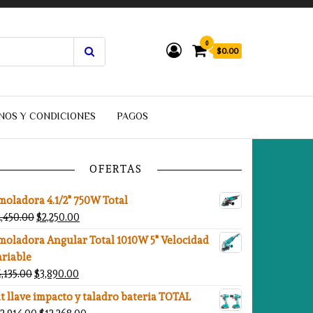
0
$0.00
NOS Y CONDICIONES
PAGOS
OFERTAS
moladora 4.1/2" 750W Total
El precio original era: $2,450.00.
El precio actual es: $2,250.00.
2,450.00
$
2,250.00
moladora Angular Total 1010W 5" Velocidad
ariable
El precio original era: $4,135.00.
El precio actual es: $3,890.00.
4,135.00
$
3,890.00
t llave impacto y taladro bateria TOTAL