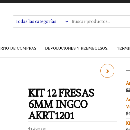
RITO DE COMPRAS
DEVOLUCIONES Y REEMBOLSOS.
TERMI
ROTOMARTILLO SDS
A
PLUS 1050W TH110266
KIT 12 FRESAS
$
A
6MM INGCO
V
AKRT1201
$
Ki
$
1,490.00