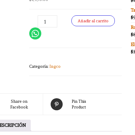
$
T
$
KIT 12 FRESAS 6MM INGCO AKRT1201 cantidad
-
+
Añadir al carrito
R
$
E
$
Categoría:
Ingco
Share on
Pin This
Facebook
Product
ESCRIPCIÓN