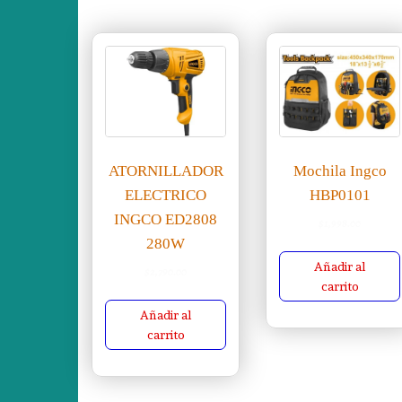
ATORNILLADOR
Mochila Ingco
ELECTRICO
HBP0101
INGCO ED2808
$
1,998.00
280W
Añadir al
$
2,790.00
carrito
Añadir al
carrito