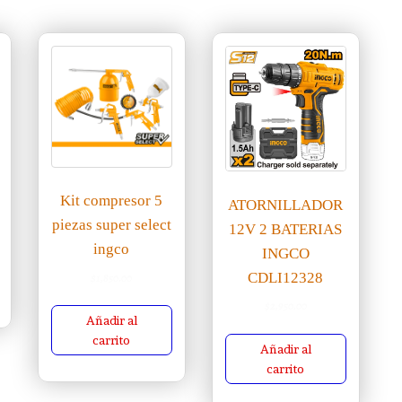
Kit compresor 5
ATORNILLADOR
piezas super select
12V 2 BATERIAS
ingco
INGCO
CDLI12328
$
1,850.00
$
2,950.00
Añadir al
carrito
Añadir al
carrito