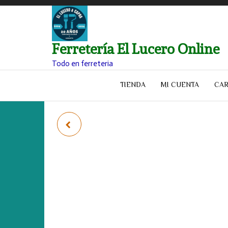
Ferretería El Lucero Online
Todo en ferreteria
TIENDA
MI CUENTA
CAR
LIJADORA ORBITAL
INGCO FS3208 320W
14000 RPM BASE
185X93MM