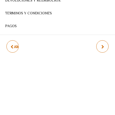
DEVOLUCIONES Y REEMBOLSOS.
TERMINOS Y CONDICIONES
PAGOS
AMOLADORA ANGULAR
BORDEADORA 350W
710W 115MM INGCO
TELESCOPICA INGCO
AG7118
GT3512