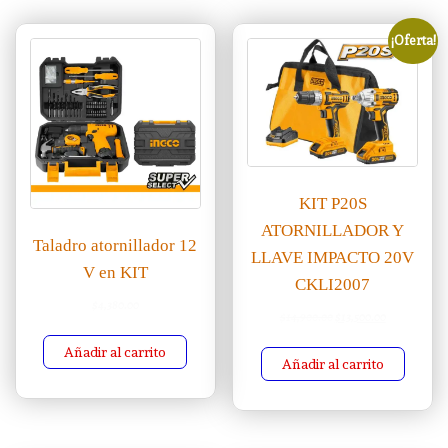
¡Oferta!
KIT P20S
ATORNILLADOR Y
Taladro atornillador 12
LLAVE IMPACTO 20V
V en KIT
CKLI2007
$
4,380.00
El precio original era: 
El precio act
$
14,900.00
$
13,500.00
Añadir al carrito
Añadir al carrito