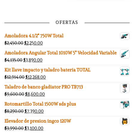
OFERTAS
Amoladora 4.1/2" 750W Total
El precio original era: $2,450.00.
El precio actual es: $2,250.00.
$
2,450.00
$
2,250.00
Amoladora Angular Total 1010W 5" Velocidad Variable
El precio original era: $4,135.00.
El precio actual es: $3,890.00.
$
4,135.00
$
3,890.00
Kit llave impacto y taladro bateria TOTAL
El precio original era: $12,914.00.
El precio actual es: $12,268.00.
$
12,914.00
$
12,268.00
Taladro de banco gladiator PRO TB713
El precio original era: $9,600.00.
El precio actual es: $8,600.00.
$
9,600.00
$
8,600.00
Rotomartillo Total 1500W sds plus
El precio original era: $8,290.00.
El precio actual es: $7,390.00.
$
8,290.00
$
7,390.00
Elevador de presion ingco 120W
El precio original era: $3,990.00.
El precio actual es: $3,100.00.
$
3,990.00
$
3,100.00