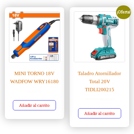
¡Oferta!
Taladro Atornillador
MINI TORNO 18V
Total 20V
WADFOW WRY16180
TIDLI200215
$
1,329.00
El precio original era: 
El precio actu
$
8,490.00
$
6,490.00
Añadir al carrito
Añadir al carrito