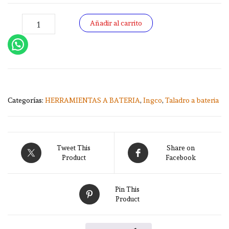
ATORNILLADOR 20V P20S 1 BATERIA Y CARGADOR INGCO S
-
+
Añadir al carrito
Categorías:
HERRAMIENTAS A BATERIA
,
Ingco
,
Taladro a bateria
Tweet This
Share on
Product
Facebook
Pin This
Product